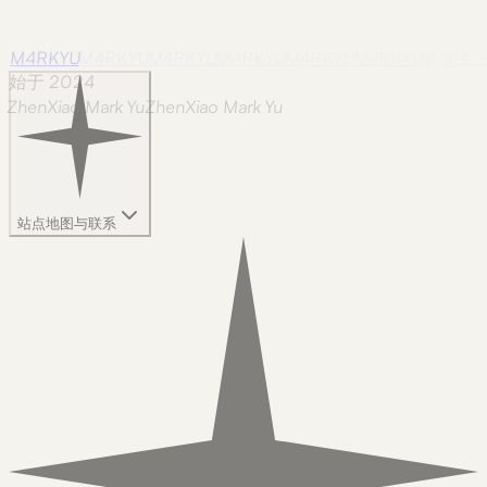
M4RKYU
M4RKYU
M4RKYU
M4RKYU
M4RKYU
M4RKYU
M4RKY
始于 2024
ZhenXiao Mark Yu
Z
h
e
n
X
i
a
o
M
a
r
k
Y
u
站点地图与联系