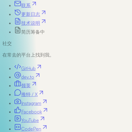
联系
更新日志
技术说明
简历
筹备中
社交
在常去的平台上找到我。
GitHub
dev.to
领英
推特 / X
Instagram
Facebook
YouTube
CodePen