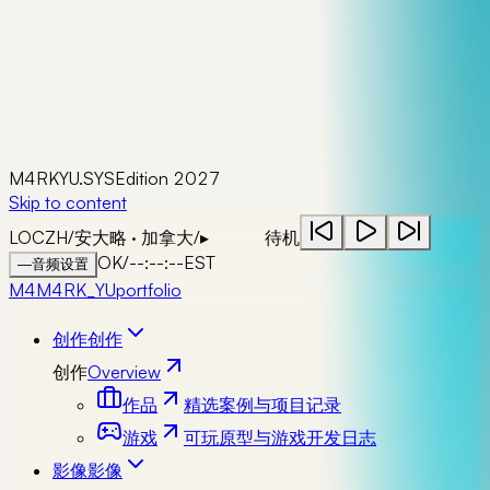
M4RKYU.SYS
Edition 2027
Skip to content
LOC
ZH
/
安大略 · 加拿大
/
▸
待机
OK
/
--:--:--
EST
—
音频设置
M4
M4RK_YU
portfolio
创作
创作
创作
Overview
作品
精选案例与项目记录
游戏
可玩原型与游戏开发日志
影像
影像