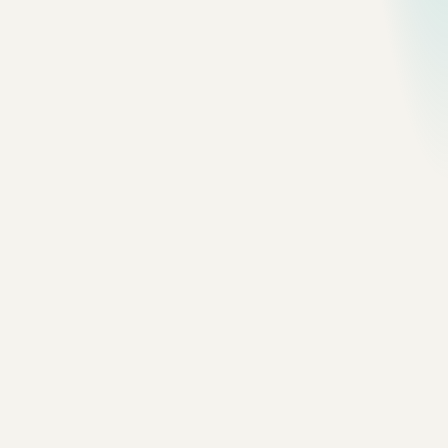
318 张照片
·
查看已收藏的帧
编排
网格
Nº
01
Dali
精选
30 张照片
Nº
02
Guangzhou
精选
30 张照片
Nº
03
Macao
精选
18 张照片
Nº
04
Shenzhen
精选
30 张照片
Nº
05
Quebec City
精选
30 张照片
Nº
06
Nova Scotia
精选
30 张照片
Nº
07
Shanghai
精选
30 张照片