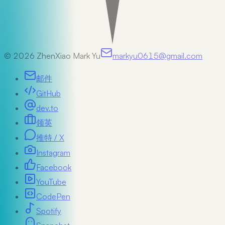
©
2026
ZhenXiao Mark Yu
markyu0615@gmail.com
邮件
GitHub
dev.to
领英
推特 / X
Instagram
Facebook
YouTube
CodePen
Spotify