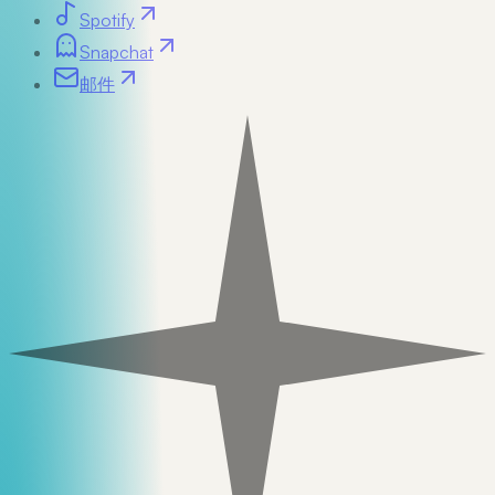
Spotify
Snapchat
邮件