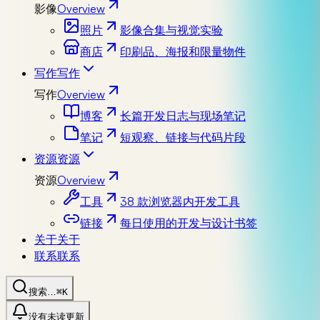
影像
Overview
照片
影像合集与视觉实验
商店
印刷品、海报和限量物件
写作
写作
写作
Overview
博客
长篇开发日志与现场笔记
笔记
短观察、链接与代码片段
资源
资源
资源
Overview
工具
38 款浏览器内开发工具
链接
每日使用的开发与设计书签
关于
关于
联系
联系
搜索…
⌘K
没有未读更新