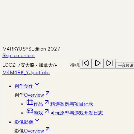
M4RKYU.SYS
Edition 2027
Skip to content
LOC
ZH
/
安大略 · 加拿大
/
▸
待机
—
音频设
M4
M4RK_YU
portfolio
创作
创作
创作
Overview
作品
精选案例与项目记录
游戏
可玩原型与游戏开发日志
影像
影像
影像
Overview