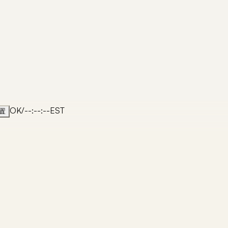
OK
/
--:--:--
EST
置