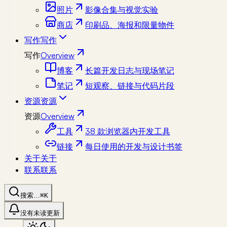
照片
影像合集与视觉实验
商店
印刷品、海报和限量物件
写作
写作
写作
Overview
博客
长篇开发日志与现场笔记
笔记
短观察、链接与代码片段
资源
资源
资源
Overview
工具
38 款浏览器内开发工具
链接
每日使用的开发与设计书签
关于
关于
联系
联系
搜索…
⌘K
没有未读更新