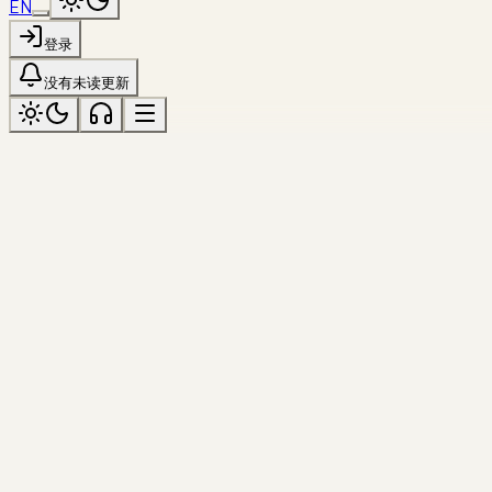
EN
登录
没有未读更新
TOPICS
按主题浏览
photography
318
travel
318
lakeside
60