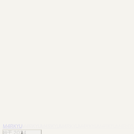
Parliament Square
Symmetry, stone, and a low grey sky.
影像
quebec
Old Town Crossing
The historic fabric works best at
pedestrian scale.
影像
quebec
Falling Water
A vertical break in the surrounding green.
影像
quebec
Corner Shop
Everyday commerce inside a carefully
preserved streetscape.
M4RKYU
M4RKYU
M4RKYU
M4RKYU
M4RKYU
M4RKYU
M4RKY
始于 2024