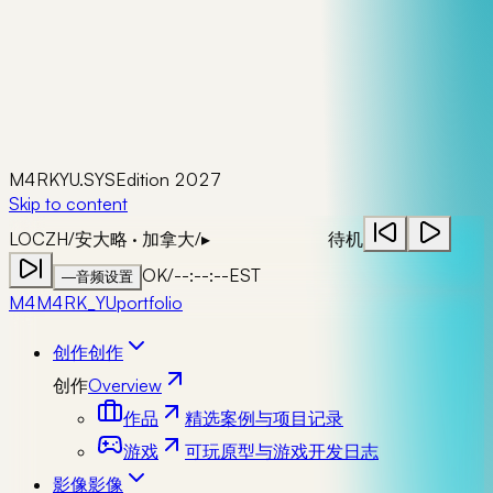
M4RKYU.SYS
Edition 2027
Skip to content
LOC
ZH
/
安大略 · 加拿大
/
▸
待机
OK
/
--:--:--
EST
—
音频设置
M4
M4RK_YU
portfolio
创作
创作
创作
Overview
作品
精选案例与项目记录
游戏
可玩原型与游戏开发日志
影像
影像