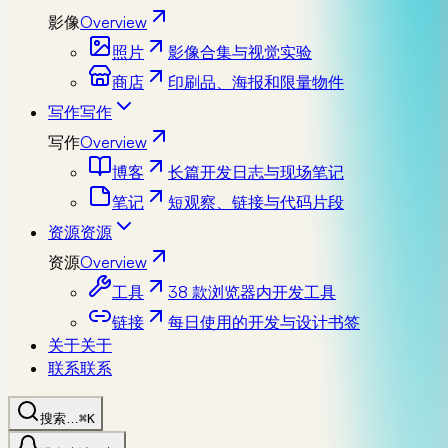
影像
Overview
照片
影像合集与视觉实验
商店
印刷品、海报和限量物件
写作
写作
写作
Overview
博客
长篇开发日志与现场笔记
笔记
短观察、链接与代码片段
资源
资源
资源
Overview
工具
38 款浏览器内开发工具
链接
每日使用的开发与设计书签
关于
关于
联系
联系
搜索…
⌘K