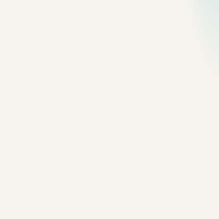
影像
quebec
Civic Monument
A formal public space under subdued
summer light.
影像
quebec
Bridge Approach
Steel geometry suspended over the
river landscape.
影像
quebec
Cigarettes Wall
A surviving commercial trace on an
otherwise plain facade.
影像
quebec
Stone Square
A compact urban room built from stone,
timber, and flowers.
影像
quebec
Red Door at Night
One saturated doorway in a dark,
textured street.
影像
quebec
Waterfall Mist
Water and rock simplified by distance and
spray.
影像
quebec