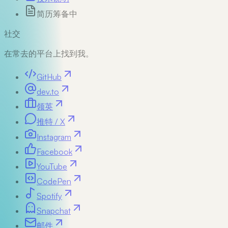
简历
筹备中
社交
在常去的平台上找到我。
GitHub
dev.to
领英
推特 / X
Instagram
Facebook
YouTube
CodePen
Spotify
Snapchat
邮件