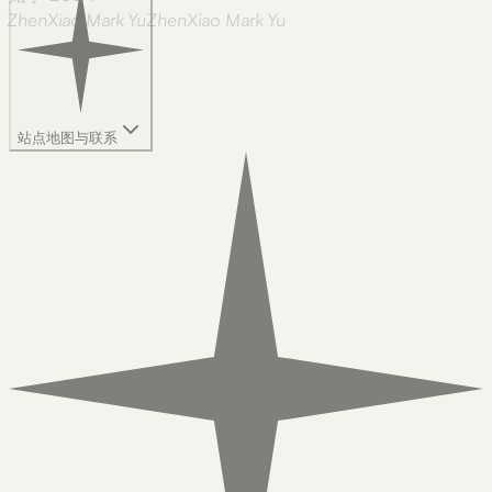
ZhenXiao Mark Yu
Z
h
e
n
X
i
a
o
M
a
r
k
Y
u
站点地图与联系