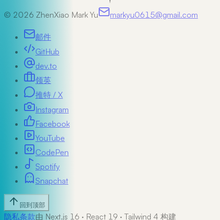
©
2026
ZhenXiao Mark Yu
markyu0615@gmail.com
邮件
GitHub
dev.to
领英
推特 / X
Instagram
Facebook
YouTube
CodePen
Spotify
Snapchat
回到顶部
隐私
条款
由 Next.js 16 · React 19 · Tailwind 4 构建