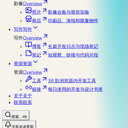
影像
Overview
照片
影像合集与视觉实验
商店
印刷品、海报和限量物件
写作
写作
写作
Overview
博客
长篇开发日志与现场笔记
笔记
短观察、链接与代码片段
资源
资源
资源
Overview
工具
38 款浏览器内开发工具
链接
每日使用的开发与设计书签
关于
关于
联系
联系
搜索…
⌘K
没有未读更新