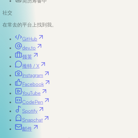
简历
筹备中
社交
在常去的平台上找到我。
GitHub
dev.to
领英
推特 / X
Instagram
Facebook
YouTube
CodePen
Spotify
Snapchat
邮件