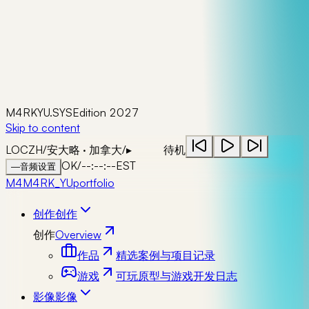
M4RKYU.SYS
Edition 2027
Skip to content
LOC
ZH
/
安大略 · 加拿大
/
▸
待机
OK
/
--:--:--
EST
—
音频设置
M4
M4RK_YU
portfolio
创作
创作
创作
Overview
作品
精选案例与项目记录
游戏
可玩原型与游戏开发日志
影像
影像