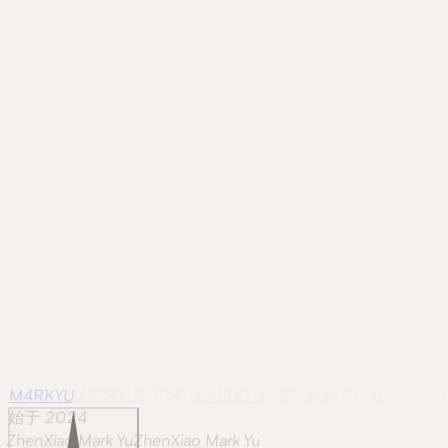
▶
投币
·
档案在线
暂无游戏
游戏仍在开发中，敬请期待。代码相关作品可在「作品」中查
看。
M4RKYU
M4RKYU
M4RKYU
M4RKYU
M4RKYU
M4RKYU
M4RKY
始于 2024
ZhenXiao Mark Yu
Z
h
e
n
X
i
a
o
M
a
r
k
Y
u