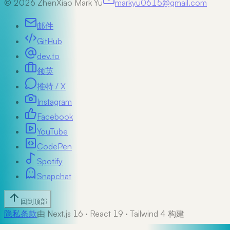
©
2026
ZhenXiao Mark Yu
markyu0615@gmail.com
邮件
GitHub
dev.to
领英
推特 / X
Instagram
Facebook
YouTube
CodePen
Spotify
Snapchat
回到顶部
隐私
条款
由 Next.js 16 · React 19 · Tailwind 4 构建