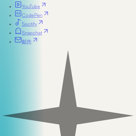
YouTube
CodePen
Spotify
Snapchat
邮件