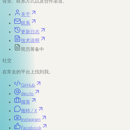
背景、联系方式以及合作渠道。
关于
联系
更新日志
技术说明
简历
筹备中
社交
在常去的平台上找到我。
GitHub
dev.to
领英
推特 / X
Instagram
Facebook