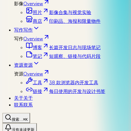
影像
Overview
照片
影像合集与视觉实验
商店
印刷品、海报和限量物件
写作
写作
写作
Overview
博客
长篇开发日志与现场笔记
笔记
短观察、链接与代码片段
资源
资源
资源
Overview
工具
38 款浏览器内开发工具
链接
每日使用的开发与设计书签
关于
关于
联系
联系
搜索…
⌘K
没有未读更新