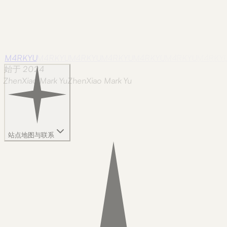
M4RKYU
M4RKYU
M4RKYU
M4RKYU
M4RKYU
M4RKYU
M4RKY
始于 2024
ZhenXiao Mark Yu
Z
h
e
n
X
i
a
o
M
a
r
k
Y
u
站点地图与联系