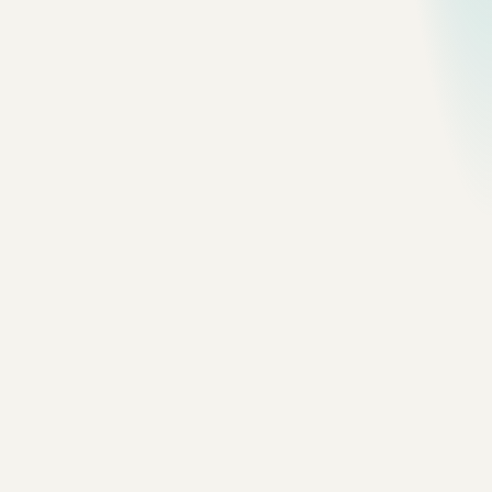
38 个工具
交互工具
工具
浏览器里直接跑的小工具：格式化、生成器、颜色与加密辅
助。零上传、零追踪。
工具示例
Contrast Checker
JSON Formatter
Password Generator
Color Converter
进入
56 个链接