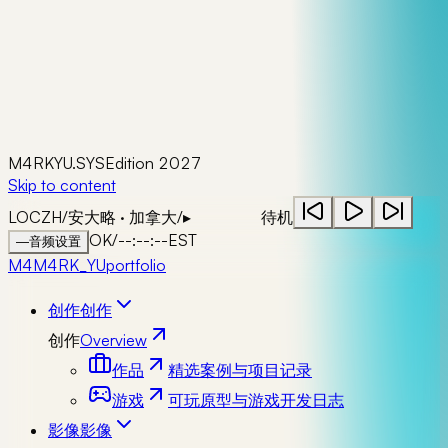
M4RKYU.SYS
Edition 2027
Skip to content
LOC
ZH
/
安大略 · 加拿大
/
▸
待机
OK
/
--:--:--
EST
—
音频设置
M4
M4RK_YU
portfolio
创作
创作
创作
Overview
作品
精选案例与项目记录
游戏
可玩原型与游戏开发日志
影像
影像