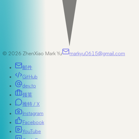
©
2026
ZhenXiao Mark Yu
markyu0615@gmail.com
邮件
GitHub
dev.to
领英
推特 / X
Instagram
Facebook
YouTube