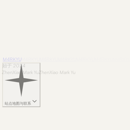
M4RKYU
M4RKYU
M4RKYU
M4RKYU
M4RKYU
M4RKYU
M4RKY
始于 2024
ZhenXiao Mark Yu
Z
h
e
n
X
i
a
o
M
a
r
k
Y
u
站点地图与联系