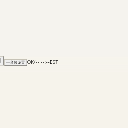
OK
/
--:--:--
EST
—
音频设置