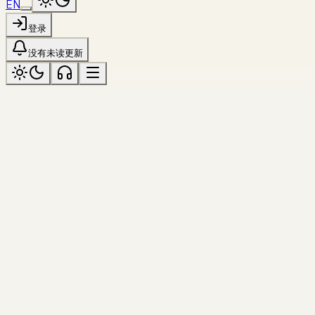
EN
登录
没有未读更新
luminous
标记为「luminous」
全部主题
影像
shenzhen