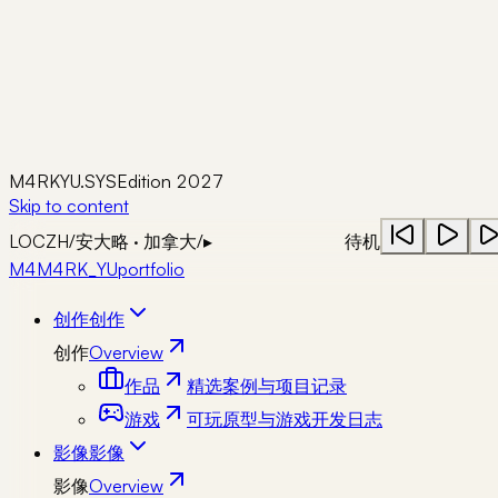
M4RKYU.SYS
Edition 2027
Skip to content
LOC
ZH
/
安大略 · 加拿大
/
▸
待机
M4
M4RK_YU
portfolio
创作
创作
创作
Overview
作品
精选案例与项目记录
游戏
可玩原型与游戏开发日志
影像
影像
影像
Overview