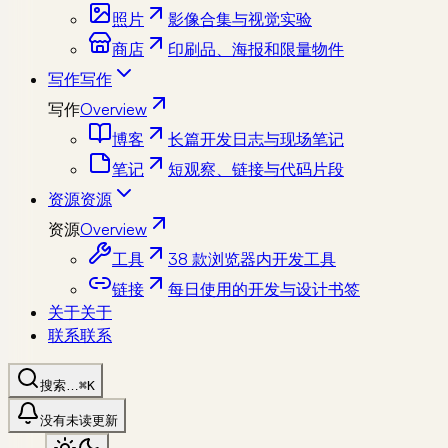
照片
影像合集与视觉实验
商店
印刷品、海报和限量物件
写作
写作
写作
Overview
博客
长篇开发日志与现场笔记
笔记
短观察、链接与代码片段
资源
资源
资源
Overview
工具
38 款浏览器内开发工具
链接
每日使用的开发与设计书签
关于
关于
联系
联系
搜索…
⌘K
没有未读更新