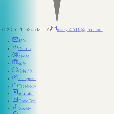
©
2026
ZhenXiao Mark Yu
markyu0615@gmail.com
邮件
GitHub
dev.to
领英
推特 / X
Instagram
Facebook
YouTube
CodePen
Spotify