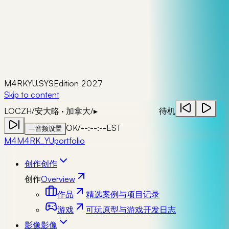
M4RKYU.SYS
Edition 2027
Skip to content
LOC
ZH
/
安大略 · 加拿大
/
▸
待机
OK
/
--:--:--
EST
—
音频设置
M4
M4RK_YU
portfolio
创作
创作
创作
Overview
作品
精选案例与项目记录
游戏
可玩原型与游戏开发日志
影像
影像