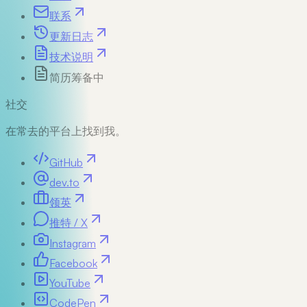
联系
更新日志
技术说明
简历
筹备中
社交
在常去的平台上找到我。
GitHub
dev.to
领英
推特 / X
Instagram
Facebook
YouTube
CodePen