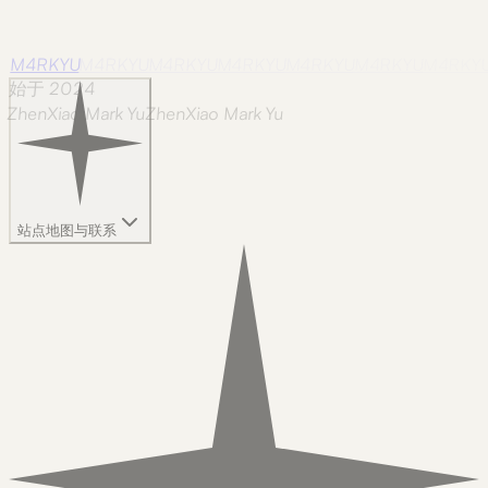
M4RKYU
M4RKYU
M4RKYU
M4RKYU
M4RKYU
M4RKYU
M4RKY
始于 2024
ZhenXiao Mark Yu
Z
h
e
n
X
i
a
o
M
a
r
k
Y
u
站点地图与联系