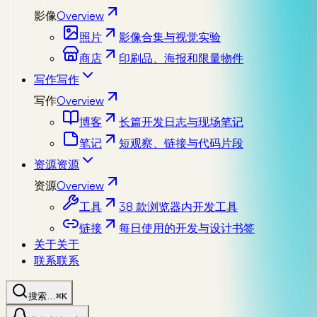
影像
Overview
照片
影像合集与视觉实验
商店
印刷品、海报和限量物件
写作
写作
写作
Overview
博客
长篇开发日志与现场笔记
笔记
短观察、链接与代码片段
资源
资源
资源
Overview
工具
38 款浏览器内开发工具
链接
每日使用的开发与设计书签
关于
关于
联系
联系
搜索…
⌘K