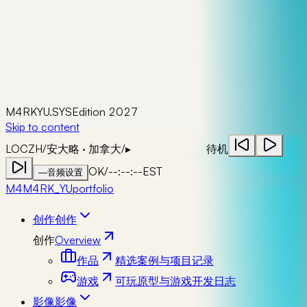
M4RKYU.SYS
Edition 2027
Skip to content
LOC
ZH
/
安大略 · 加拿大
/
▸
待机
OK
/
--:--:--
EST
—
音频设置
M4
M4RK_YU
portfolio
创作
创作
创作
Overview
作品
精选案例与项目记录
游戏
可玩原型与游戏开发日志
影像
影像