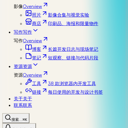
影像
Overview
照片
影像合集与视觉实验
商店
印刷品、海报和限量物件
写作
写作
写作
Overview
博客
长篇开发日志与现场笔记
笔记
短观察、链接与代码片段
资源
资源
资源
Overview
工具
38 款浏览器内开发工具
链接
每日使用的开发与设计书签
关于
关于
联系
联系
搜索…
⌘K