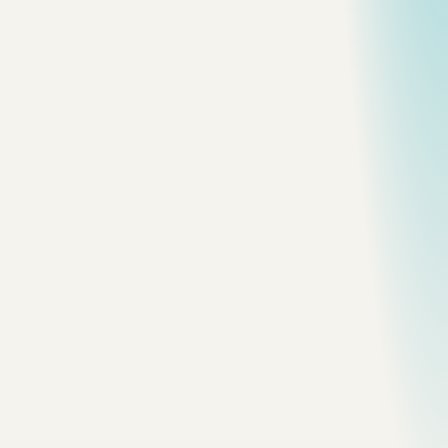
影像
quebec
Civic Monument
A formal public space under subdued
summer light.
影像
quebec
Bridge Approach
Steel geometry suspended over the
river landscape.
影像
quebec
Cigarettes Wall
A surviving commercial trace on an
otherwise plain facade.
影像
quebec
Stone Square
A compact urban room built from stone,
timber, and flowers.
影像
quebec
Red Door at Night
One saturated doorway in a dark,
textured street.
影像
quebec
Waterfall Mist
Water and rock simplified by distance and
spray.
影像
quebec