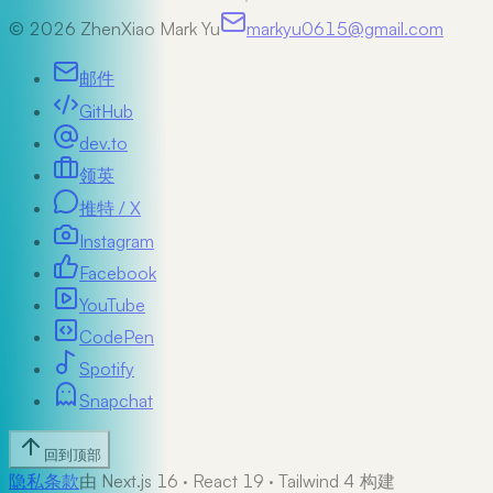
©
2026
ZhenXiao Mark Yu
markyu0615@gmail.com
邮件
GitHub
dev.to
领英
推特 / X
Instagram
Facebook
YouTube
CodePen
Spotify
Snapchat
回到顶部
隐私
条款
由 Next.js 16 · React 19 · Tailwind 4 构建