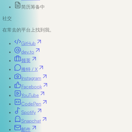
简历
筹备中
社交
在常去的平台上找到我。
GitHub
dev.to
领英
推特 / X
Instagram
Facebook
YouTube
CodePen
Spotify
Snapchat
邮件