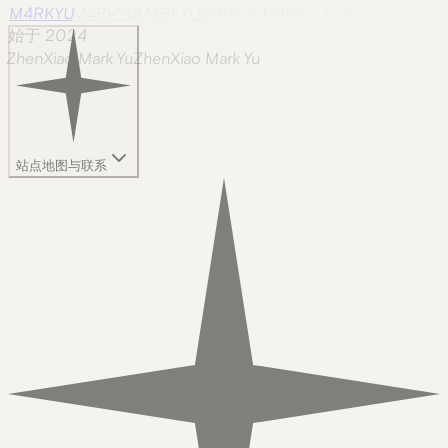
M4RKYU
M4RKYU
M4RKYU
M4RKYU
M4RKYU
M4RKYU
M4RKY
始于 2024
ZhenXiao Mark Yu
Z
h
e
n
X
i
a
o
M
a
r
k
Y
u
站点地图与联系