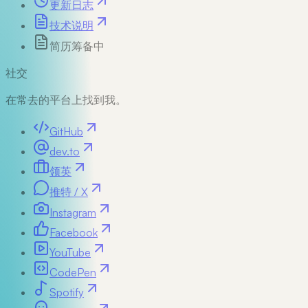
更新日志
技术说明
简历
筹备中
社交
在常去的平台上找到我。
GitHub
dev.to
领英
推特 / X
Instagram
Facebook
YouTube
CodePen
Spotify