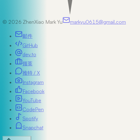
©
2026
ZhenXiao Mark Yu
markyu0615@gmail.com
邮件
GitHub
dev.to
领英
推特 / X
Instagram
Facebook
YouTube
CodePen
Spotify
Snapchat