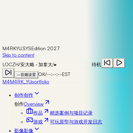
M4RKYU.SYS
Edition 2027
Skip to content
LOC
ZH
/
安大略 · 加拿大
/
▸
待机
OK
/
--:--:--
EST
—
音频设置
M4
M4RK_YU
portfolio
创作
创作
创作
Overview
作品
精选案例与项目记录
游戏
可玩原型与游戏开发日志
影像
影像