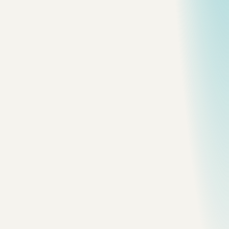
影像
shanghai
Huangpu Glow
The skyline softened into light by
summer humidity.
影像
shanghai
River Panorama
A low horizontal frame balancing water
and towers.
影像
shanghai
Ferry Arrival
The vessel gives the riverfront a working
scale.
影像
shanghai
Night Horizon
A restrained skyline frame with a dark
water foreground.
影像
shanghai
Riverfront Blocks
Residential and commercial light
compressed into one facade.
影像
shanghai
Wake
The city recedes while the water records the
crossing.
影像
shanghai