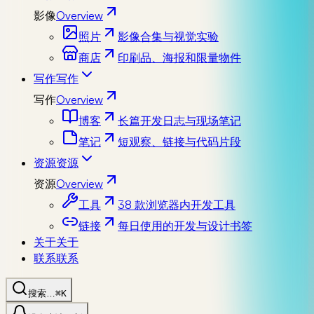
影像
Overview
照片
影像合集与视觉实验
商店
印刷品、海报和限量物件
写作
写作
写作
Overview
博客
长篇开发日志与现场笔记
笔记
短观察、链接与代码片段
资源
资源
资源
Overview
工具
38 款浏览器内开发工具
链接
每日使用的开发与设计书签
关于
关于
联系
联系
搜索…
⌘K