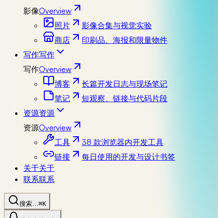
影像
Overview
照片
影像合集与视觉实验
商店
印刷品、海报和限量物件
写作
写作
写作
Overview
博客
长篇开发日志与现场笔记
笔记
短观察、链接与代码片段
资源
资源
资源
Overview
工具
38 款浏览器内开发工具
链接
每日使用的开发与设计书签
关于
关于
联系
联系
搜索…
⌘K