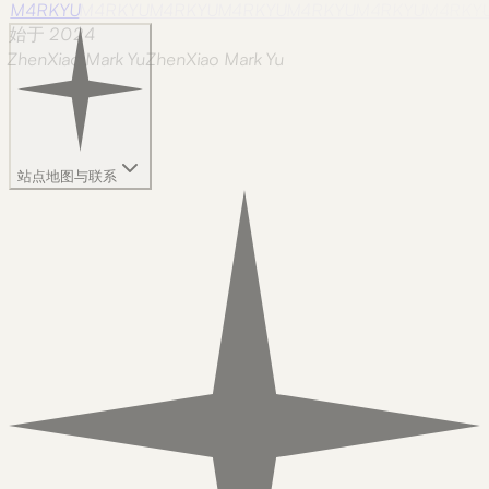
M4RKYU
M4RKYU
M4RKYU
M4RKYU
M4RKYU
M4RKYU
M4RKY
始于 2024
ZhenXiao Mark Yu
Z
h
e
n
X
i
a
o
M
a
r
k
Y
u
站点地图与联系