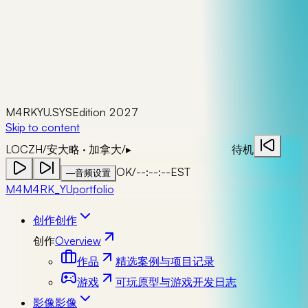
M4RKYU.SYS
Edition 2027
Skip to content
LOC
ZH
/
安大略 · 加拿大
/
▸
待机
OK
/
--:--:--
EST
—
音频设置
M4
M4RK_YU
portfolio
创作
创作
创作
Overview
作品
精选案例与项目记录
游戏
可玩原型与游戏开发日志
影像
影像