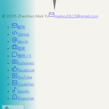
©
2026
ZhenXiao Mark Yu
markyu0615@gmail.com
邮件
GitHub
dev.to
领英
推特 / X
Instagram
Facebook
YouTube
CodePen
Spotify
Snapchat