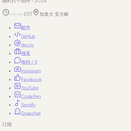
随时打个招呼 · 2026
--:--:--
EST
加拿大 安大略
邮件
GitHub
dev.to
领英
推特 / X
Instagram
Facebook
YouTube
CodePen
Spotify
Snapchat
订阅