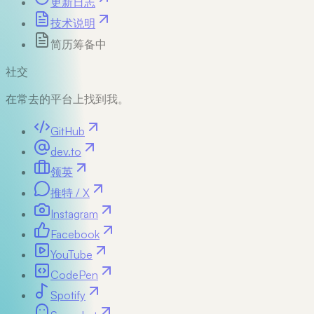
更新日志
技术说明
简历
筹备中
社交
在常去的平台上找到我。
GitHub
dev.to
领英
推特 / X
Instagram
Facebook
YouTube
CodePen
Spotify