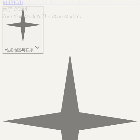
M4RKYU
M4RKYU
M4RKYU
M4RKYU
M4RKYU
M4RKYU
M4RKY
始于 2024
ZhenXiao Mark Yu
Z
h
e
n
X
i
a
o
M
a
r
k
Y
u
站点地图与联系