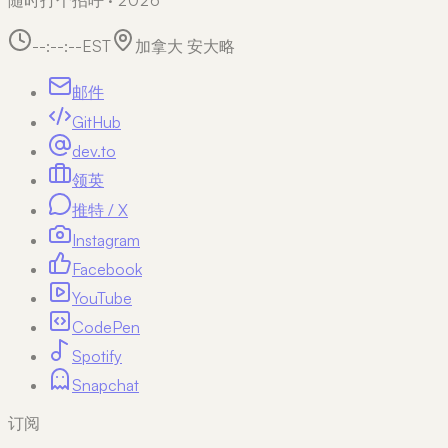
--:--:--
EST
加拿大 安大略
邮件
GitHub
dev.to
领英
推特 / X
Instagram
Facebook
YouTube
CodePen
Spotify
Snapchat
订阅