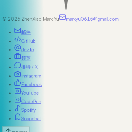
©
2026
ZhenXiao Mark Yu
markyu0615@gmail.com
邮件
GitHub
dev.to
领英
推特 / X
Instagram
Facebook
YouTube
CodePen
Spotify
Snapchat