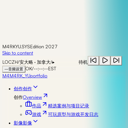
M4RKYU.SYS
Edition 2027
Skip to content
LOC
ZH
/
安大略 · 加拿大
/
▸
待机
OK
/
--:--:--
EST
—
音频设置
M4
M4RK_YU
portfolio
创作
创作
创作
Overview
作品
精选案例与项目记录
游戏
可玩原型与游戏开发日志
影像
影像