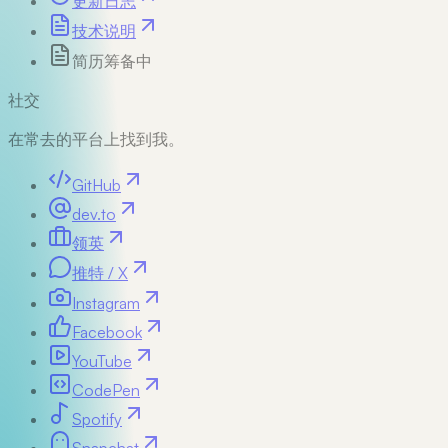
更新日志
技术说明
简历
筹备中
社交
在常去的平台上找到我。
GitHub
dev.to
领英
推特 / X
Instagram
Facebook
YouTube
CodePen
Spotify