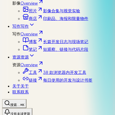
影像
Overview
照片
影像合集与视觉实验
商店
印刷品、海报和限量物件
写作
写作
写作
Overview
博客
长篇开发日志与现场笔记
笔记
短观察、链接与代码片段
资源
资源
资源
Overview
工具
38 款浏览器内开发工具
链接
每日使用的开发与设计书签
关于
关于
联系
联系
搜索…
⌘K
没有未读更新