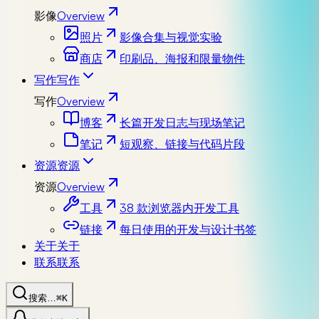
影像
Overview
照片
影像合集与视觉实验
商店
印刷品、海报和限量物件
写作
写作
写作
Overview
博客
长篇开发日志与现场笔记
笔记
短观察、链接与代码片段
资源
资源
资源
Overview
工具
38 款浏览器内开发工具
链接
每日使用的开发与设计书签
关于
关于
联系
联系
搜索…
⌘K