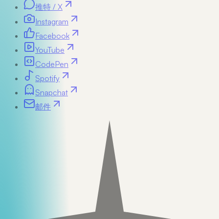
推特 / X
Instagram
Facebook
YouTube
CodePen
Spotify
Snapchat
邮件