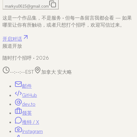
markyu0615@gmail.com
这是一个作品集，不是服务
·
但每一条留言我都会看 — 如果
哪里让你有所触动，或者只想打个招呼，欢迎写信过来。
开启对话
频道开放
随时打个招呼 · 2026
--:--:--
EST
加拿大 安大略
邮件
GitHub
dev.to
领英
推特 / X
Instagram