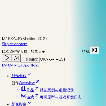
M4RKYU.SYS
Edition 2027
Skip to content
LOC
ZH
/
安大略 · 加拿大
/
▸
待机
OK
/
--:--:--
EST
—
音频设置
M4
M4RK_YU
portfolio
创作
创作
创作
Overview
作品
精选案例与项目记录
游戏
可玩原型与游戏开发日志
影像
影像