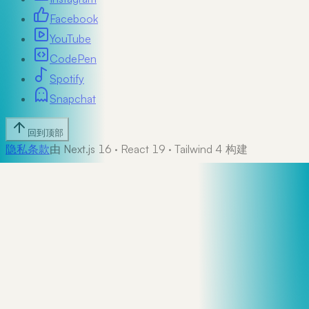
Facebook
YouTube
CodePen
Spotify
Snapchat
回到顶部
隐私
条款
由 Next.js 16 · React 19 · Tailwind 4 构建