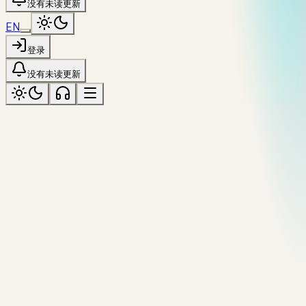
没有未读更新
EN
登录
没有未读更新
全部资源
№
28
/
44
·
Tool
本地运行
跳转
format
http
reference
debug
HTTP Status Lookup
Searchable list of HTTP status codes with class colors, plain-
English meanings, and common causes.
来源
复制引用
上一个工具
Cron Explainer
全部工具
下一个工
[
具
MIME Type Finder
]