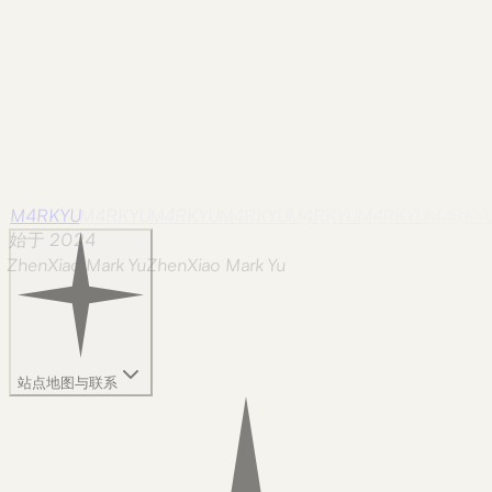
M4RKYU
M4RKYU
M4RKYU
M4RKYU
M4RKYU
M4RKYU
M4RKY
始于 2024
ZhenXiao Mark Yu
Z
h
e
n
X
i
a
o
M
a
r
k
Y
u
站点地图与联系