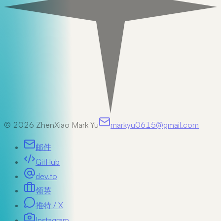
©
2026
ZhenXiao Mark Yu
markyu0615@gmail.com
邮件
GitHub
dev.to
领英
推特 / X
Instagram