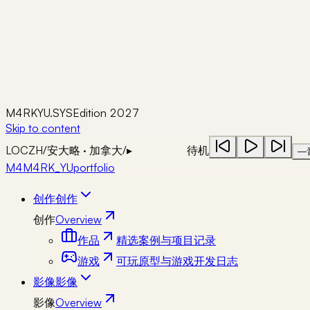
M4RKYU.SYS
Edition 2027
Skip to content
LOC
ZH
/
安大略 · 加拿大
/
▸
待机
—
M4
M4RK_YU
portfolio
创作
创作
创作
Overview
作品
精选案例与项目记录
游戏
可玩原型与游戏开发日志
影像
影像
影像
Overview