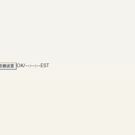
OK
/
--:--:--
EST
音频设置