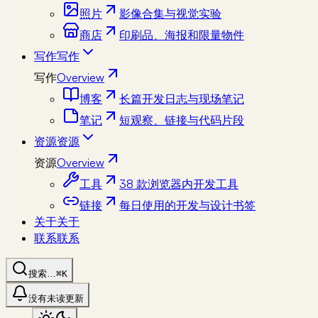
照片
影像合集与视觉实验
商店
印刷品、海报和限量物件
写作
写作
写作
Overview
博客
长篇开发日志与现场笔记
笔记
短观察、链接与代码片段
资源
资源
资源
Overview
工具
38 款浏览器内开发工具
链接
每日使用的开发与设计书签
关于
关于
联系
联系
搜索…
⌘K
没有未读更新