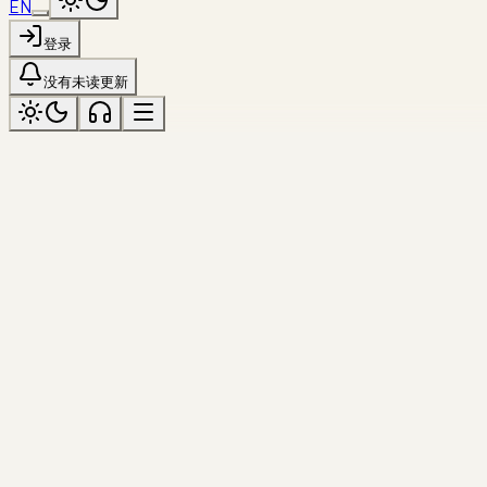
EN
登录
没有未读更新
dali
标记为「dali」
全部主题
影像
dali