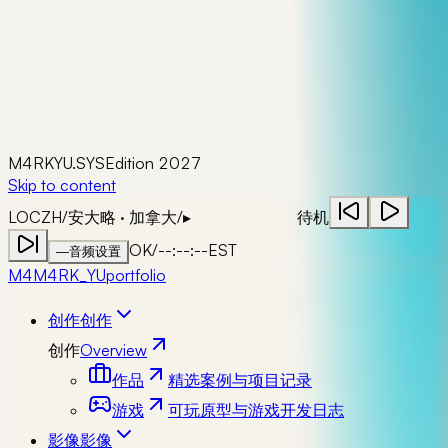
M4RKYU.SYS
Edition 2027
Skip to content
LOC
ZH
/
安大略 · 加拿大
/
▸
待机
OK
/
--:--:--
EST
—
音频设置
M4
M4RK_YU
portfolio
创作
创作
创作
Overview
作品
精选案例与项目记录
游戏
可玩原型与游戏开发日志
影像
影像