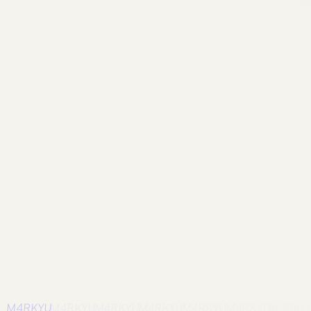
资源
Tool
Cubic Bezier Editor
Drag the two control handles,
preview the curve, and copy a cubic-bezier() value
ready for transition-timing-function. Easings are felt, not
read — the curve has to be tunable in place.
笔记
repost
repost note
the motion docs got a proper glow-up 🔗
half my "how do i animate this" googling now just ends
here. nice when a tool's docs are this good.
M4RKYU
M4RKYU
M4RKYU
M4RKYU
M4RKYU
M4RKYU
M4RKY