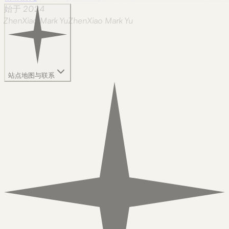
始于 2024
ZhenXiao Mark Yu
Z
h
e
n
X
i
a
o
M
a
r
k
Y
u
站点地图与联系