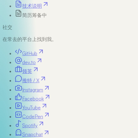
技术说明
简历
筹备中
社交
在常去的平台上找到我。
GitHub
dev.to
领英
推特 / X
Instagram
Facebook
YouTube
CodePen
Spotify
Snapchat