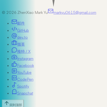
©
2026
ZhenXiao Mark Yu
markyu0615@gmail.com
邮件
GitHub
dev.to
领英
推特 / X
Instagram
Facebook
YouTube
CodePen
Spotify
Snapchat
回到顶部