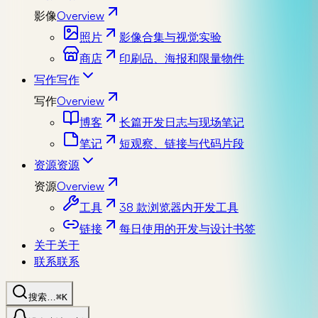
影像
Overview
照片
影像合集与视觉实验
商店
印刷品、海报和限量物件
写作
写作
写作
Overview
博客
长篇开发日志与现场笔记
笔记
短观察、链接与代码片段
资源
资源
资源
Overview
工具
38 款浏览器内开发工具
链接
每日使用的开发与设计书签
关于
关于
联系
联系
搜索…
⌘K