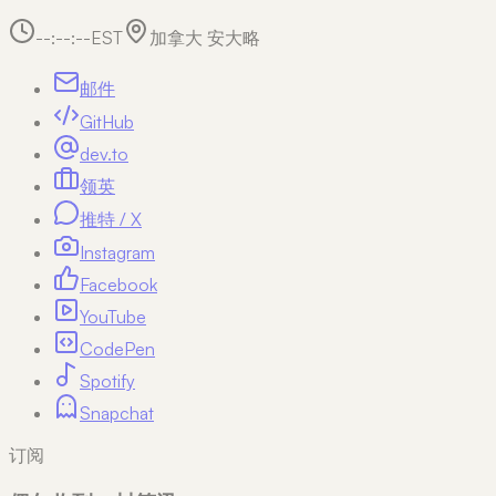
--:--:--
EST
加拿大 安大略
邮件
GitHub
dev.to
领英
推特 / X
Instagram
Facebook
YouTube
CodePen
Spotify
Snapchat
订阅