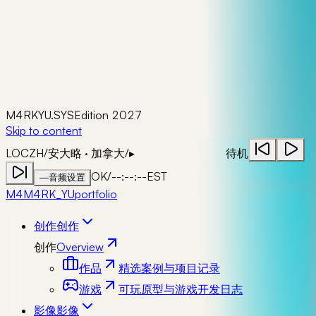
M4RKYU.SYS
Edition 2027
Skip to content
LOC
ZH
/
安大略 · 加拿大
/
▸
待机
OK
/
--:--:--
EST
—
音频设置
M4
M4RK_YU
portfolio
创作
创作
创作
Overview
作品
精选案例与项目记录
游戏
可玩原型与游戏开发日志
影像
影像