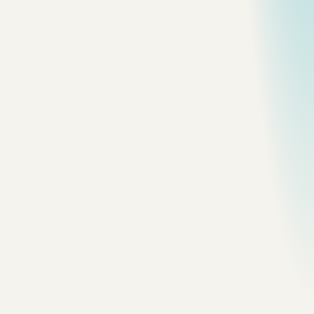
影像
dali
Erhai After Rain
A muted horizon and a nearly still
shoreline after rain.
影像
dali
Night Gate
Warm architectural light against a deep night
sky.
影像
dali
Open Lawn
A broad pause between the water and the
tree line.
影像
dali
Village Threshold
Stone, timber, umbrellas, and a working
street.
影像
dali
Painted Wall
A bright fragment embedded in an everyday
lane.
影像
dali
Old Lane
Layered roofs and patched walls reveal the
village at human scale.
影像
dali