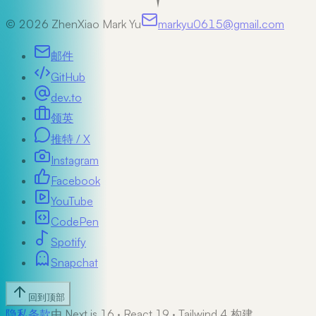
©
2026
ZhenXiao Mark Yu
markyu0615@gmail.com
邮件
GitHub
dev.to
领英
推特 / X
Instagram
Facebook
YouTube
CodePen
Spotify
Snapchat
回到顶部
隐私
条款
由 Next.js 16 · React 19 · Tailwind 4 构建