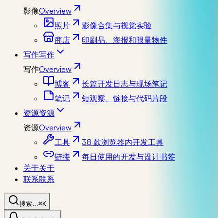
影像
Overview
照片
影像合集与视觉实验
商店
印刷品、海报和限量物件
写作
写作
写作
Overview
博客
长篇开发日志与现场笔记
笔记
短观察、链接与代码片段
资源
资源
资源
Overview
工具
38 款浏览器内开发工具
链接
每日使用的开发与设计书签
关于
关于
联系
联系
搜索…
⌘K