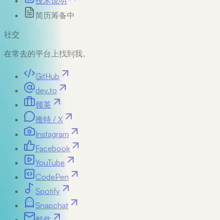
技术说明
简历
筹备中
社交
在常去的平台上找到我。
GitHub
dev.to
领英
推特 / X
Instagram
Facebook
YouTube
CodePen
Spotify
Snapchat
邮件