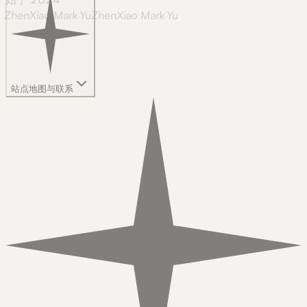
ZhenXiao Mark Yu
Z
h
e
n
X
i
a
o
M
a
r
k
Y
u
站点地图与联系