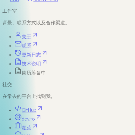
工作室
背景、联系方式以及合作渠道。
关于
联系
更新日志
技术说明
简历
筹备中
社交
在常去的平台上找到我。
GitHub
dev.to
领英