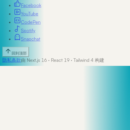
Facebook
YouTube
CodePen
Spotify
Snapchat
回到顶部
隐私
条款
由 Next.js 16 · React 19 · Tailwind 4 构建