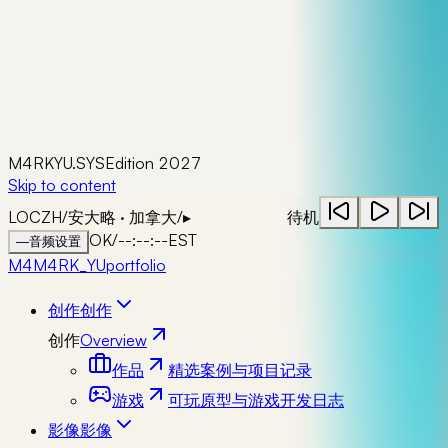
M4RKYU.SYS
Edition 2027
Skip to content
LOC
ZH
/
安大略 · 加拿大
/
▸
待机
OK
/
--:--:--
EST
—
音频设置
M4
M4RK_YU
portfolio
创作
创作
创作
Overview
作品
精选案例与项目记录
游戏
可玩原型与游戏开发日志
影像
影像