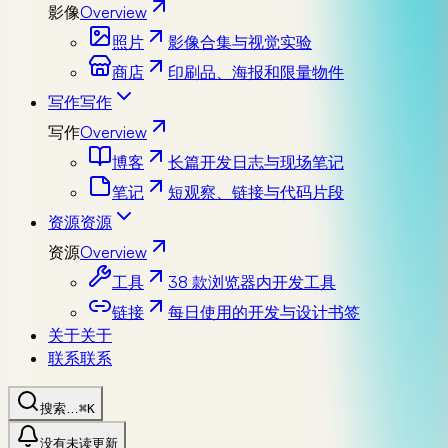
影像
Overview
照片
影像合集与视觉实验
商店
印刷品、海报和限量物件
写作
写作
写作
Overview
博客
长篇开发日志与现场笔记
笔记
短观察、链接与代码片段
资源
资源
资源
Overview
工具
38 款浏览器内开发工具
链接
每日使用的开发与设计书签
关于
关于
联系
联系
搜索…
⌘K
没有未读更新