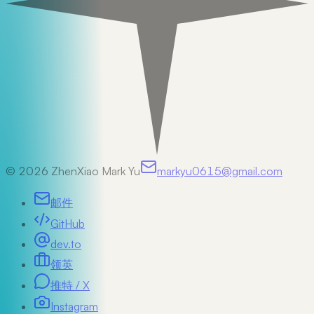
©
2026
ZhenXiao Mark Yu
markyu0615@gmail.com
邮件
GitHub
dev.to
领英
推特 / X
Instagram