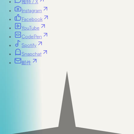
推特 / X
Instagram
Facebook
YouTube
CodePen
Spotify
Snapchat
邮件