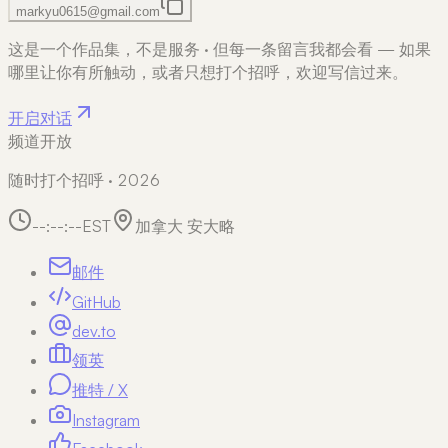
markyu0615@gmail.com
这是一个作品集，不是服务
·
但每一条留言我都会看 — 如果
哪里让你有所触动，或者只想打个招呼，欢迎写信过来。
开启对话
频道开放
随时打个招呼 · 2026
--:--:--
EST
加拿大 安大略
邮件
GitHub
dev.to
领英
推特 / X
Instagram