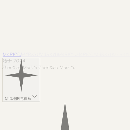
M4RKYU
M4RKYU
M4RKYU
M4RKYU
M4RKYU
M4RKYU
M4RKY
始于 2024
ZhenXiao Mark Yu
Z
h
e
n
X
i
a
o
M
a
r
k
Y
u
站点地图与联系