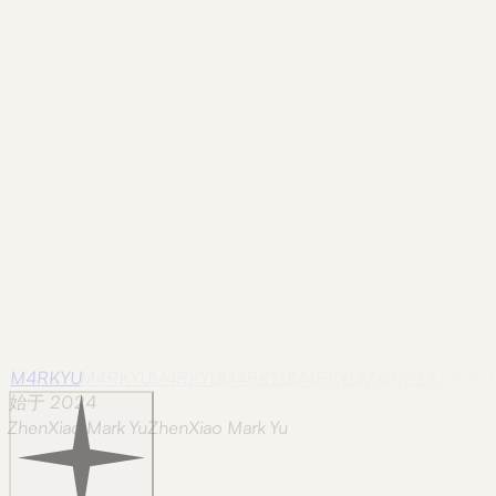
还没有照片
合集影像待补
正式影像将在优化与元数据复核后陆续补齐。
M4RKYU
M4RKYU
M4RKYU
M4RKYU
M4RKYU
M4RKYU
M4RKY
始于 2024
ZhenXiao Mark Yu
Z
h
e
n
X
i
a
o
M
a
r
k
Y
u