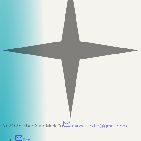
©
2026
ZhenXiao Mark Yu
markyu0615@gmail.com
邮件