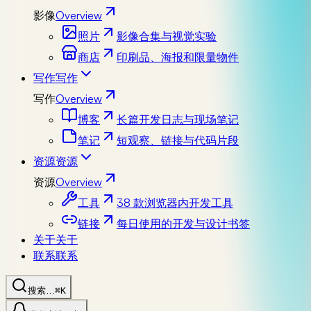
影像
Overview
照片
影像合集与视觉实验
商店
印刷品、海报和限量物件
写作
写作
写作
Overview
博客
长篇开发日志与现场笔记
笔记
短观察、链接与代码片段
资源
资源
资源
Overview
工具
38 款浏览器内开发工具
链接
每日使用的开发与设计书签
关于
关于
联系
联系
搜索…
⌘K