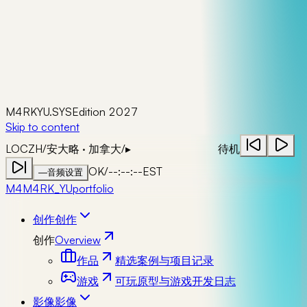
M4RKYU.SYS
Edition 2027
Skip to content
LOC
ZH
/
安大略 · 加拿大
/
▸
待机
OK
/
--:--:--
EST
—
音频设置
M4
M4RK_YU
portfolio
创作
创作
创作
Overview
作品
精选案例与项目记录
游戏
可玩原型与游戏开发日志
影像
影像