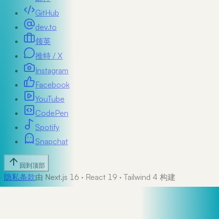
GitHub
dev.to
领英
推特 / X
Instagram
Facebook
YouTube
CodePen
Spotify
Snapchat
回到顶部
隐私
条款
由 Next.js 16 · React 19 · Tailwind 4 构建