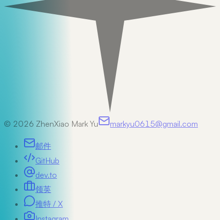
©
2026
ZhenXiao Mark Yu
markyu0615@gmail.com
邮件
GitHub
dev.to
领英
推特 / X
Instagram