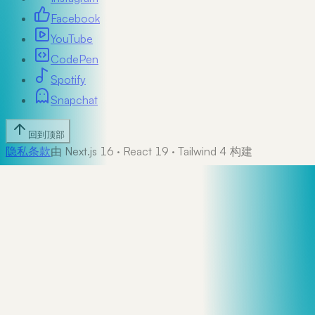
Facebook
YouTube
CodePen
Spotify
Snapchat
回到顶部
隐私
条款
由 Next.js 16 · React 19 · Tailwind 4 构建