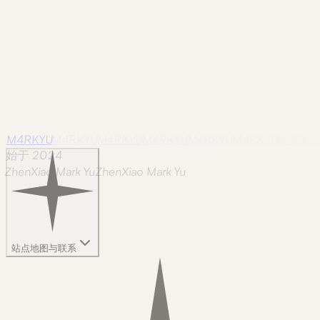
M4RKYU
M4RKYU
M4RKYU
M4RKYU
M4RKYU
M4RKYU
M4RKY
始于 2024
ZhenXiao Mark Yu
Z
h
e
n
X
i
a
o
M
a
r
k
Y
u
站点地图与联系