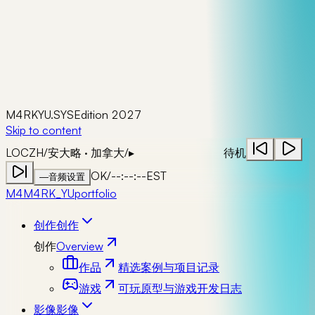
M4RKYU.SYS
Edition 2027
Skip to content
LOC
ZH
/
安大略 · 加拿大
/
▸
待机
OK
/
--:--:--
EST
—
音频设置
M4
M4RK_YU
portfolio
创作
创作
创作
Overview
作品
精选案例与项目记录
游戏
可玩原型与游戏开发日志
影像
影像