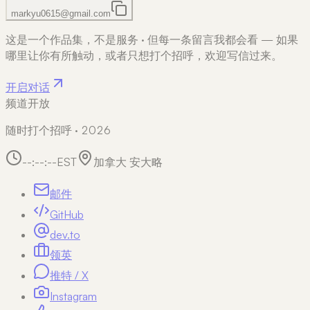
markyu0615@gmail.com
这是一个作品集，不是服务
·
但每一条留言我都会看 — 如果
哪里让你有所触动，或者只想打个招呼，欢迎写信过来。
开启对话
频道开放
随时打个招呼 · 2026
--:--:--
EST
加拿大 安大略
邮件
GitHub
dev.to
领英
推特 / X
Instagram