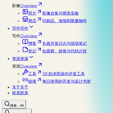
影像
Overview
照片
影像合集与视觉实验
商店
印刷品、海报和限量物件
写作
写作
写作
Overview
博客
长篇开发日志与现场笔记
笔记
短观察、链接与代码片段
资源
资源
资源
Overview
工具
38 款浏览器内开发工具
链接
每日使用的开发与设计书签
关于
关于
联系
联系
搜索…
⌘K