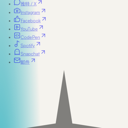
推特 / X
Instagram
Facebook
YouTube
CodePen
Spotify
Snapchat
邮件