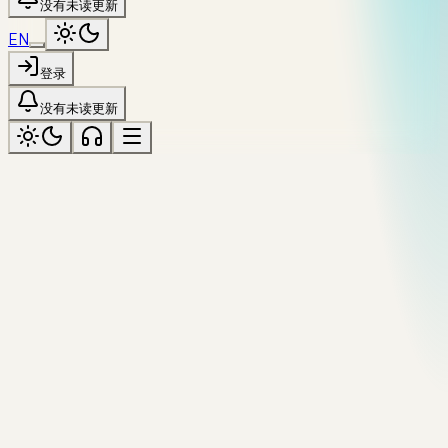
没有未读更新
EN
登录
没有未读更新
全部资源
№
35
/
44
·
Tool
本地运行
跳转
encode
text
morse
Morse Code
Two-way text ↔ Morse converter. International alphabet, `/`
between words, single space between letters.
来源
复制引用
上一个工具
SQL Formatter
全部工具
下一个工具
ASCII
[
]
Art