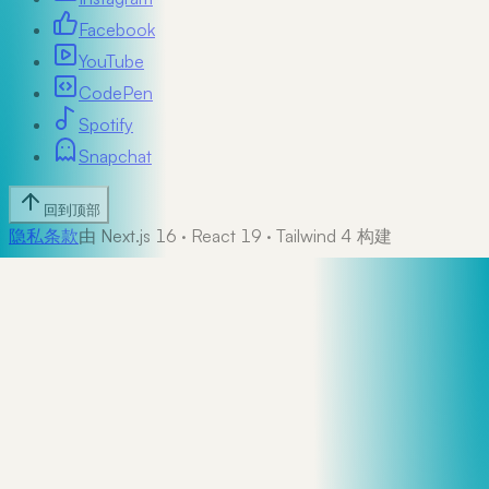
Facebook
YouTube
CodePen
Spotify
Snapchat
回到顶部
隐私
条款
由 Next.js 16 · React 19 · Tailwind 4 构建