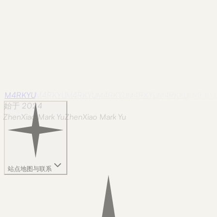
M4RKYU
M4RKYU
M4RKYU
M4RKYU
M4RKYU
M4RKYU
M4RKY
始于 2024
ZhenXiao Mark Yu
Z
h
e
n
X
i
a
o
M
a
r
k
Y
u
站点地图与联系