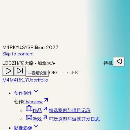
M4RKYU.SYS
Edition 2027
Skip to content
LOC
ZH
/
安大略 · 加拿大
/
▸
待机
OK
/
--:--:--
EST
—
音频设置
M4
M4RK_YU
portfolio
创作
创作
创作
Overview
作品
精选案例与项目记录
游戏
可玩原型与游戏开发日志
影像
影像