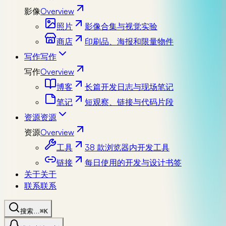
影像
Overview
照片
影像合集与视觉实验
商店
印刷品、海报和限量物件
写作
写作
写作
Overview
博客
长篇开发日志与现场笔记
笔记
短观察、链接与代码片段
资源
资源
资源
Overview
工具
38 款浏览器内开发工具
链接
每日使用的开发与设计书签
关于
关于
联系
联系
搜索…
⌘K