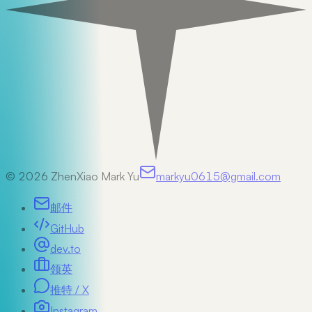
©
2026
ZhenXiao Mark Yu
markyu0615@gmail.com
邮件
GitHub
dev.to
领英
推特 / X
Instagram