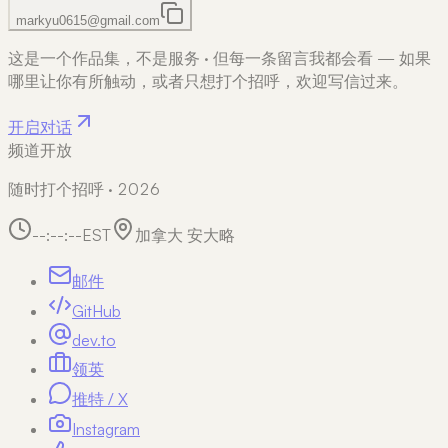
markyu0615@gmail.com
这是一个作品集，不是服务
·
但每一条留言我都会看 — 如果
哪里让你有所触动，或者只想打个招呼，欢迎写信过来。
开启对话
频道开放
随时打个招呼 · 2026
--:--:--
EST
加拿大 安大略
邮件
GitHub
dev.to
领英
推特 / X
Instagram