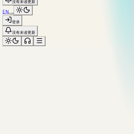
没有未读更新
EN
登录
没有未读更新
全部资源
№
30
/
44
·
Tool
本地运行
跳转
format
text
regex
debug
Regex Tester
Live pattern + flags against a sample buffer. Highlighted
matches, capture groups inspector, error messages.
来源
复制引用
上一个工具
MIME Type Finder
全部工具
下一个工
[
具
Text Diff
]