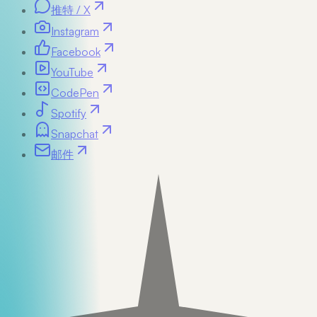
推特 / X
Instagram
Facebook
YouTube
CodePen
Spotify
Snapchat
邮件