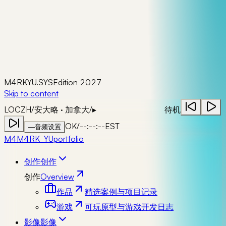
M4RKYU.SYS
Edition 2027
Skip to content
LOC
ZH
/
安大略 · 加拿大
/
▸
待机
OK
/
--:--:--
EST
—
音频设置
M4
M4RK_YU
portfolio
创作
创作
创作
Overview
作品
精选案例与项目记录
游戏
可玩原型与游戏开发日志
影像
影像