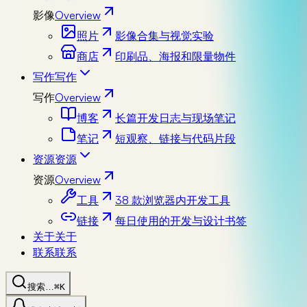
影像
Overview
照片
影像合集与视觉实验
商店
印刷品、海报和限量物件
写作
写作
写作
Overview
博客
长篇开发日志与现场笔记
笔记
短观察、链接与代码片段
资源
资源
资源
Overview
工具
38 款浏览器内开发工具
链接
每日使用的开发与设计书签
关于
关于
联系
联系
搜索…
⌘K