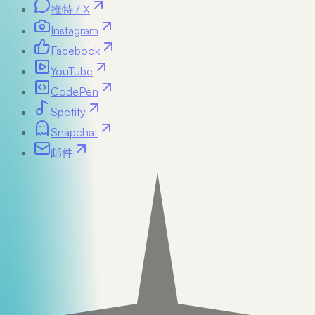
推特 / X
Instagram
Facebook
YouTube
CodePen
Spotify
Snapchat
邮件