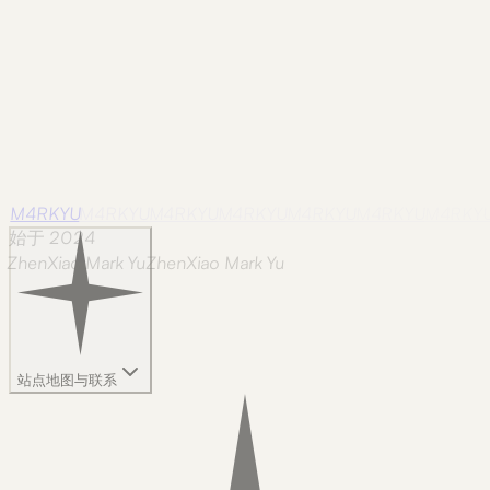
M4RKYU
M4RKYU
M4RKYU
M4RKYU
M4RKYU
M4RKYU
M4RKY
始于 2024
ZhenXiao Mark Yu
Z
h
e
n
X
i
a
o
M
a
r
k
Y
u
站点地图与联系