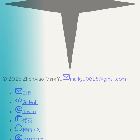
©
2026
ZhenXiao Mark Yu
markyu0615@gmail.com
邮件
GitHub
dev.to
领英
推特 / X
Instagram