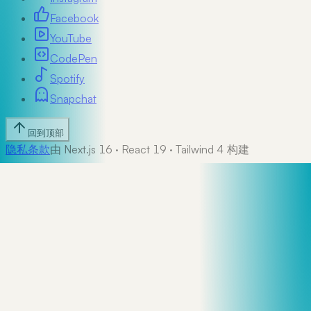
Facebook
YouTube
CodePen
Spotify
Snapchat
回到顶部
隐私
条款
由 Next.js 16 · React 19 · Tailwind 4 构建