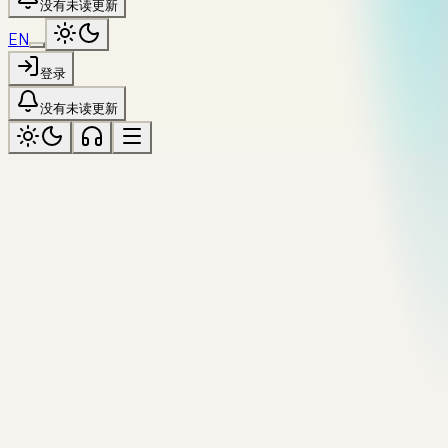
没有未读更新
EN
登录
没有未读更新
全部资源
№
31
/
44
·
Tool
本地运行
跳转
text
diff
compare
Text Diff
Line-level diff between two text blocks. LCS-based;
additions, deletions, and matches highlighted.
来源
复制引用
上一个工具
Regex Tester
全部工具
下一个工具
CSV ↔
[
]
JSON