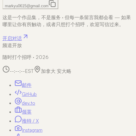
markyu0615@gmail.com
这是一个作品集，不是服务
·
但每一条留言我都会看 — 如果
哪里让你有所触动，或者只想打个招呼，欢迎写信过来。
开启对话
频道开放
随时打个招呼 · 2026
--:--:--
EST
加拿大 安大略
邮件
GitHub
dev.to
领英
推特 / X
Instagram